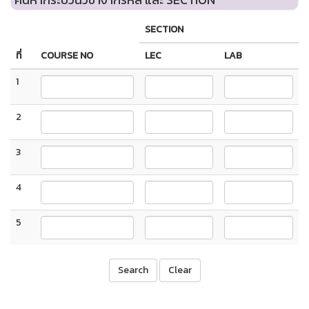
SECTION
ที่
COURSE NO
LEC
LAB
1
2
3
4
5