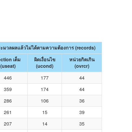
ะมวลผลแล้วไม่ได้ตามความต้องการ (records)
ction เต็ม
ผิดเงื่อนไข
หน่วยกิตเกิน
(useat)
(ucond)
(ovrcr)
446
177
44
359
174
44
286
106
36
261
15
39
207
14
35