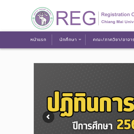
หน้าแรก
นักศึกษา
คณะ/ภาควิชา/อาจาร