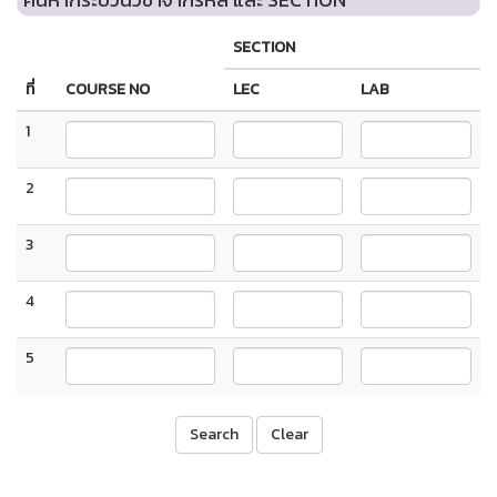
SECTION
ที่
COURSE NO
LEC
LAB
1
2
3
4
5